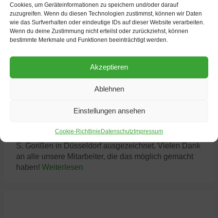
Cookies, um Geräteinformationen zu speichern und/oder darauf
für Landwirtschaft, Ernährung und Heimat sowie der
zuzugreifen. Wenn du diesen Technologien zustimmst, können wir Daten
DLG (Deutsche Landwirtschafts-Gesellschaft) geehrt
wie das Surfverhalten oder eindeutige IDs auf dieser Website verarbeiten.
wurden. Die Auszeichnung […]
Weiterlesen
Wenn du deine Zustimmung nicht erteilst oder zurückziehst, können
bestimmte Merkmale und Funktionen beeinträchtigt werden.
Akzeptieren
Ablehnen
Landesehrenpreis 2025
Einstellungen ansehen
Wir wurden dieses Jahr erneut mit dem Ehrenpreis
Cookie-Richtlinie
Datenschutz
Impressum
des Landes NRW durch die Landwirtschaftsministerin
S. Gorißen in Düsseldorf ausgezeichnet. Vielen Dank
an alle unsere Mitarbeiter, die das möglich gemacht
haben!
Weiterlesen