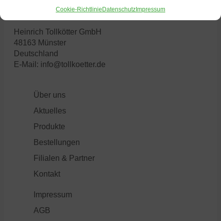
Cookie-Richtlinie
Datenschutz
Impressum
Heinrich Tollkötter GmbH
48163 Münster
Deutschland
E-Mail:
info@tollkoetter.de
Über uns
Aktuelles
Produkte
Bestellungen
Filialen & Partner
Kontakt
Impressum
AGB