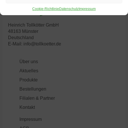
Cookie-Richtlinie
Datenschutz
Impressum
Heinrich Tollkötter GmbH
48163 Münster
Deutschland
E-Mail:
info@tollkoetter.de
Über uns
Aktuelles
Produkte
Bestellungen
Filialen & Partner
Kontakt
Impressum