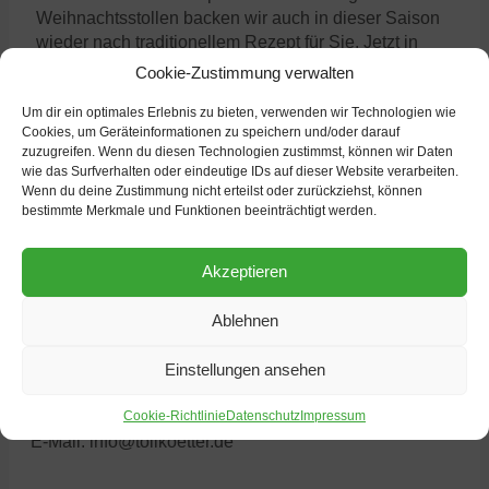
Weihnachtsstollen backen wir auch in dieser Saison
wieder nach traditionellem Rezept für Sie. Jetzt in
unseren Filialen und auf Münsters Wochenmärkten!
Cookie-Zustimmung verwalten
Und natürlich finden Sie dort auch wieder unsere
Um dir ein optimales Erlebnis zu bieten, verwenden wir Technologien wie
Zimsterne […]
Weiterlesen
Cookies, um Geräteinformationen zu speichern und/oder darauf
zuzugreifen. Wenn du diesen Technologien zustimmst, können wir Daten
wie das Surfverhalten oder eindeutige IDs auf dieser Website verarbeiten.
Wenn du deine Zustimmung nicht erteilst oder zurückziehst, können
bestimmte Merkmale und Funktionen beeinträchtigt werden.
Akzeptieren
Ablehnen
Einstellungen ansehen
Heinrich Tollkötter GmbH
48163 Münster
Cookie-Richtlinie
Datenschutz
Impressum
Deutschland
E-Mail:
info@tollkoetter.de