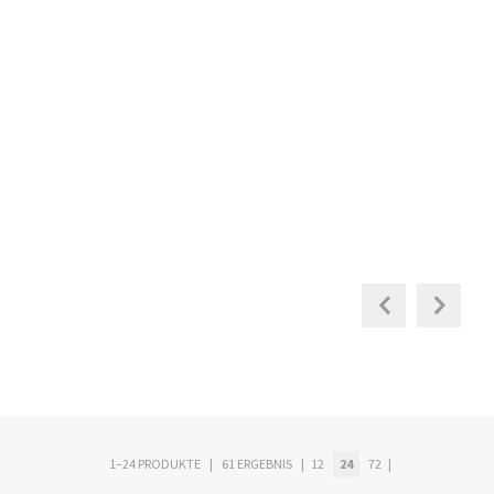
1–24 PRODUKTE
61 ERGEBNIS
12
24
72