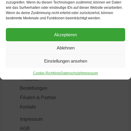
zuzugreifen. Wenn du diesen Technologien zustimmst, können wir Daten
wie das Surfverhalten oder eindeutige IDs auf dieser Website verarbeiten.
Wenn du deine Zustimmung nicht erteilst oder zurückziehst, können
bestimmte Merkmale und Funktionen beeinträchtigt werden.
Heinrich Tollkötter GmbH
48163 Münster
Akzeptieren
Deutschland
E-Mail:
info@tollkoetter.de
Ablehnen
Über uns
Einstellungen ansehen
Aktuelles
Cookie-Richtlinie
Datenschutz
Impressum
Produkte
Bestellungen
Filialen & Partner
Kontakt
Impressum
AGB