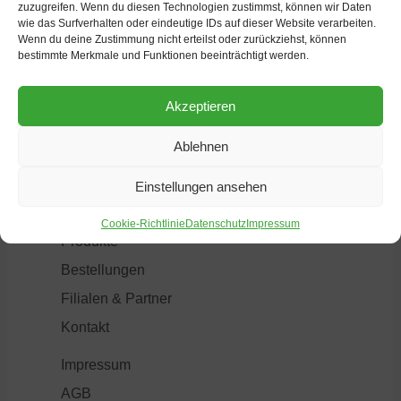
zuzugreifen. Wenn du diesen Technologien zustimmst, können wir Daten
wie das Surfverhalten oder eindeutige IDs auf dieser Website verarbeiten.
Wenn du deine Zustimmung nicht erteilst oder zurückziehst, können
bestimmte Merkmale und Funktionen beeinträchtigt werden.
Heinrich Tollkötter GmbH
48163 Münster
Akzeptieren
Deutschland
E-Mail:
info@tollkoetter.de
Ablehnen
Über uns
Einstellungen ansehen
Aktuelles
Cookie-Richtlinie
Datenschutz
Impressum
Produkte
Bestellungen
Filialen & Partner
Kontakt
Impressum
AGB