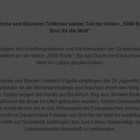
che und Bäckerei Tollkötter wieder Teil der Aktion „5000 
Brot für die Welt“
eiligten sich Konfirmandinnen und Konfirmanden der Gnadenkir
ankfest an der Aktion „5000 Brote“, die das Deutsche Bäckerhan
Welt ins Leben gerufen haben.
anke und Bäcker Friedrich Pigulla empfingen die 26 Jugendl
ackstube an der Mersmannsstiege und brachten ihnen den Weg 
 Später wogen die Konfis am Backtisch Teig aus, formten Brote 
Während die Brote im Ofen gebacken wurden, führten Gemeind
er Arndt Menze ein in das Hilfsprojekt der Evangelischen Kirche.
Konfis in Deutschland Projekte von Brot für die Welt im ostafri
 Hilfe zur Selbsthilfe befähigen, das zum Leben Notwendige 
Lebenssituation dauerhaft zu verbessern.