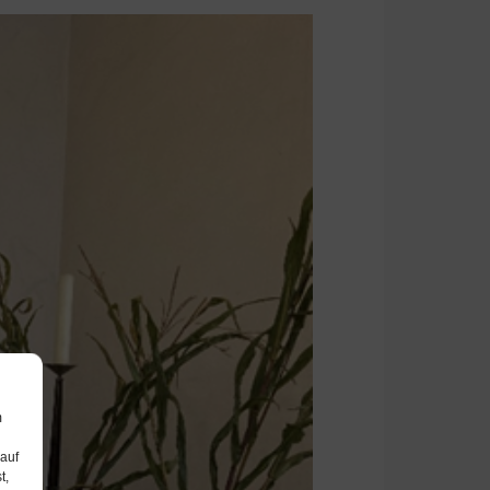
m
 auf
t,