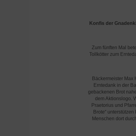
Konfis der Gnadenkir
Zum fünften Mal bet
Tollkötter zum Ernted
Bäckermeister Max H
Erntedank in der B
gebackenen Brot nahe.
dem Aktionslogo. 
Praetorius und Pfarr
Brote“ unterstützen 
Menschen dort durch