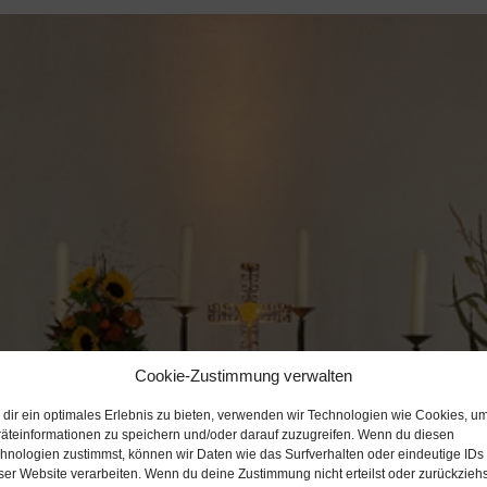
Cookie-Zustimmung verwalten
dir ein optimales Erlebnis zu bieten, verwenden wir Technologien wie Cookies, u
äteinformationen zu speichern und/oder darauf zuzugreifen. Wenn du diesen
hnologien zustimmst, können wir Daten wie das Surfverhalten oder eindeutige IDs
ser Website verarbeiten. Wenn du deine Zustimmung nicht erteilst oder zurückziehs