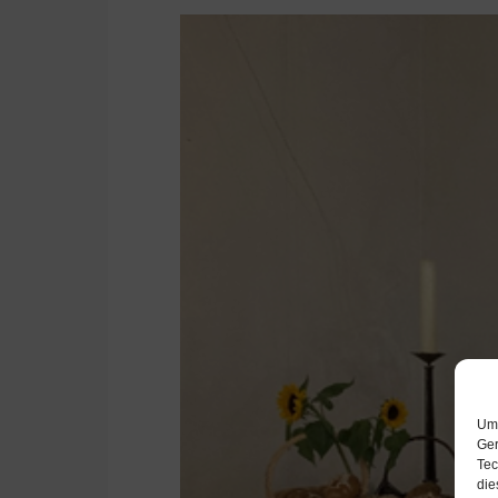
Um 
Ger
Tec
die