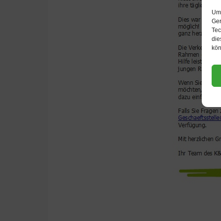
Um 
Ger
Tec
die
kön