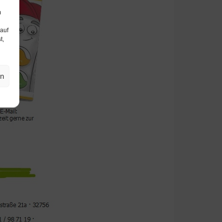
m
 auf
t,
en