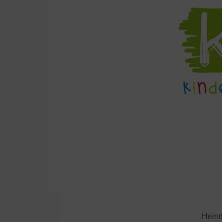
Heinr