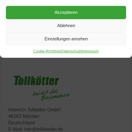
Akzeptieren
weitere Nachrichten
Ablehnen
Einstellungen ansehen
Cookie-Richtlinie
Datenschutz
Impressum
Heinrich Tollkötter GmbH
48163 Münster
Deutschland
E-Mail:
info@tollkoetter.de