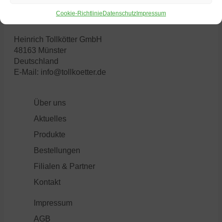
Cookie-Richtlinie
Datenschutz
Impressum
Heinrich Tollkötter GmbH
48163 Münster
Deutschland
E-Mail:
info@tollkoetter.de
Über uns
Aktuelles
Produkte
Bestellungen
Filialen & Partner
Kontakt
Impressum
AGB