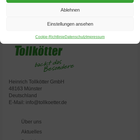
Ablehnen
Einstellungen ansehen
Cookie-Richtlinie
Datenschutz
Impressum
Heinrich Tollkötter GmbH
48163 Münster
Deutschland
E-Mail:
info@tollkoetter.de
Über uns
Aktuelles