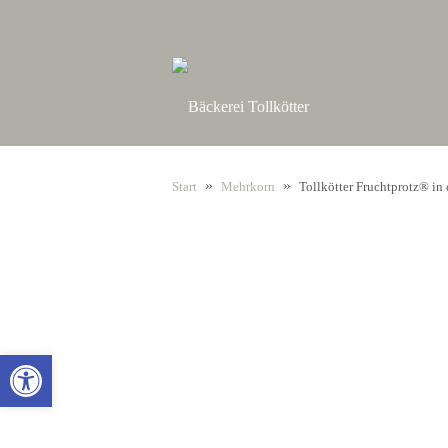
»
»
Start
Mehrkorn
Tollkötter Fruchtprotz® in
Open toolbar