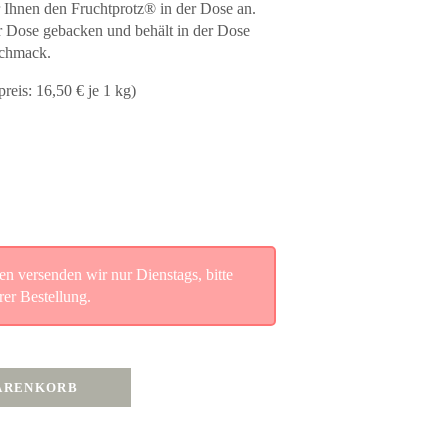
r Ihnen den Fruchtprotz® in der Dose an.
er Dose gebacken und behält in der Dose
schmack.
reis: 16,50 € je 1 kg)
n versenden wir nur Dienstags, bitte
rer Bestellung.
WARENKORB