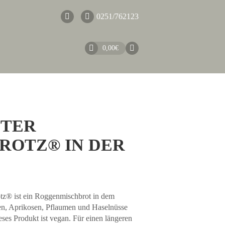
0251/762123
0,00
€
TER
ROTZ® IN DER
otz® ist ein Roggenmischbrot in dem
en, Aprikosen, Pflaumen und Haselnüsse
eses Produkt ist vegan. Für einen längeren