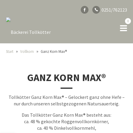
0251/762123
0
»
»
Start
Vollkorn
Ganz Korn Max®
GANZ KORN MAX®
Tollkötter Ganz Korn Max® – Gelockert ganz ohne Hefe –
nur durch unseren selbstgezogenen Natursauerteig.
Das Tollkötter Ganz Korn Max® besteht aus:
ca. 48 % gekochte Roggenvollkornkörner,
ca. 40 % Dinkelvollkornmehl,