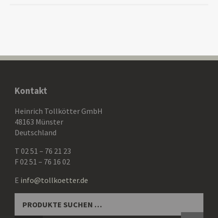
Kontakt
Heinrich Tollkötter GmbH
48163 Münster
Deutschland
T 02 51 – 76 21 23
F 02 51 – 76 16 02
E
info@tollkoetter.de
SUCHEN
NACH: