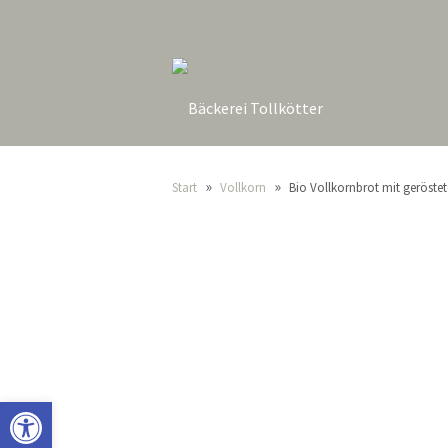
»
»
Start
Vollkorn
Bio Vollkornbrot mit geröst
Open toolbar