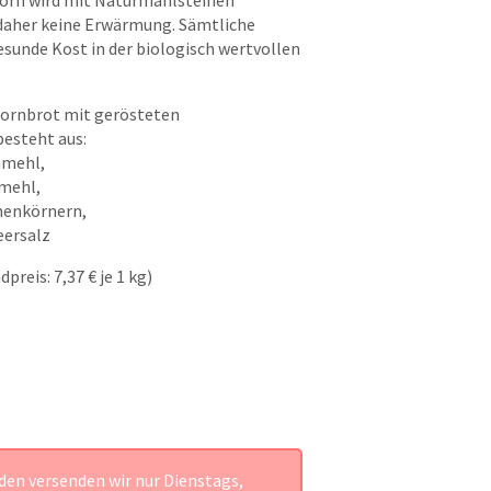
korn wird mit Naturmahlsteinen
aher keine Erwärmung. Sämtliche
esunde Kost in der biologisch wertvollen
kornbrot mit gerösteten
esteht aus:
nmehl,
nmehl,
enkörnern,
eersalz
preis: 7,37 € je 1 kg)
den versenden wir nur Dienstags,