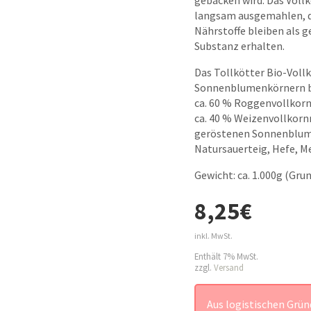
gebacken wird. Das Voll
langsam ausgemahlen, d
Nährstoffe bleiben als g
Substanz erhalten.
Das Tollkötter Bio-Voll
Sonnenblumenkörnern b
ca. 60 % Roggenvollkor
ca. 40 % Weizenvollkor
geröstenen Sonnenblum
Natursauerteig, Hefe, M
Gewicht: ca. 1.000g (Grund
8,25
€
inkl. MwSt.
Enthält 7% MwSt.
zzgl.
Versand
Aus logistischen Grün