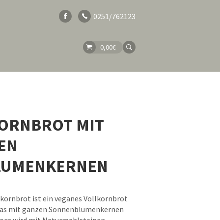
0251/762123
0,00
€
KORNBROT MIT
EN
LUMENKERNEN
lkornbrot ist ein veganes Vollkornbrot
das mit ganzen Sonnenblumenkernen