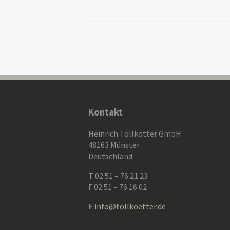
Kontakt
Heinrich Tollkötter GmbH
48163 Münster
Deutschland
T 02 51 – 76 21 23
F 02 51 – 76 16 02
E
info@tollkoetter.de