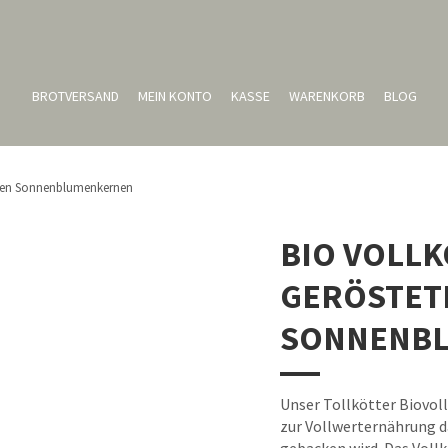
BROTVERSAND
MEIN KONTO
KASSE
WARENKORB
BLOG
eten Sonnenblumenkernen
BIO VOLL
GERÖSTET
SONNENB
Unser Tollkötter Biovol
zur Vollwerternährung 