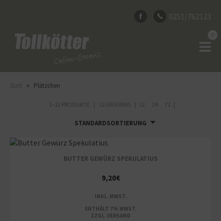
0251/762123
0
»
Start
Plätzchen
1–12 PRODUKTE
12 ERGEBNIS
12
24
72
STANDARDSORTIERUNG
BUTTER GEWÜRZ SPEKULATIUS
9,20
€
INKL. MWST.
ENTHÄLT 7% MWST.
ZZGL.
VERSAND