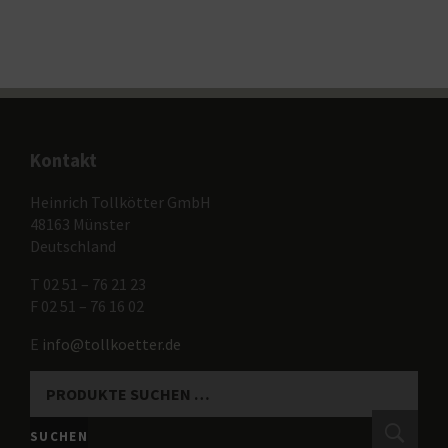
Kontakt
Heinrich Tollkötter GmbH
48163 Münster
Deutschland
T 02 51 – 76 21 23
F 02 51 – 76 16 02
E
info@tollkoetter.de
SUCHEN
NACH:
SUCHEN