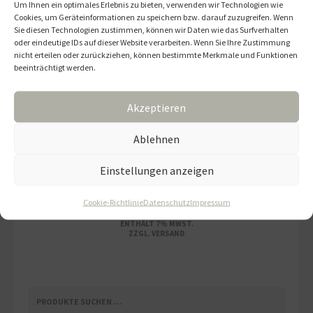
Um Ihnen ein optimales Erlebnis zu bieten, verwenden wir Technologien wie
8,36
€
Cookies, um Geräteinformationen zu speichern bzw. darauf zuzugreifen. Wenn
Sie diesen Technologien zustimmen, können wir Daten wie das Surfverhalten
oder eindeutige IDs auf dieser Website verarbeiten. Wenn Sie Ihre Zustimmung
INKL. MWST.
nicht erteilen oder zurückziehen, können bestimmte Merkmale und Funktionen
ENTHÄLT 7% MWST.
beeinträchtigt werden.
ZZGL.
VERSAND
Akzeptieren
Ablehnen
ZIMTSTERNE
Einstellungen anzeigen
9,68
€
Cookie-Richtlinie
Datenschutz
Impressum
INKL. MWST.
ENTHÄLT 7% MWST.
ZZGL.
VERSAND
SUCHEN