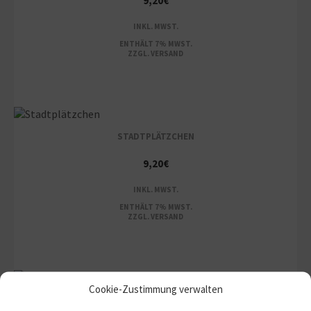
9,20
€
INKL. MWST.
ENTHÄLT 7% MWST.
ZZGL.
VERSAND
STADTPLÄTZCHEN
9,20
€
INKL. MWST.
ENTHÄLT 7% MWST.
ZZGL.
VERSAND
Cookie-Zustimmung verwalten
TOLLKÖTTER PRINTE