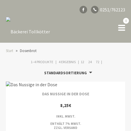
0251/762123
0
»
Start
Dosenbrot
1–4 PRODUKTE
4 ERGEBNIS
12
24
72
STANDARDSORTIERUNG
DAS NUSSIGE IN DER DOSE
8,25
€
INKL. MWST.
ENTHÄLT 7% MWST.
ZZGL.
VERSAND