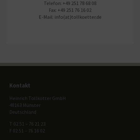
Telefon: +49 251 78 68 08
Fax: +49 251 76 16 02
E-Mail: info(at)tollkoetter.de
Kontakt
Heinrich Tollkötter GmbH
48163 Münster
Deutschland
T 02 51 – 76 21 23
F 02 51 – 76 16 02