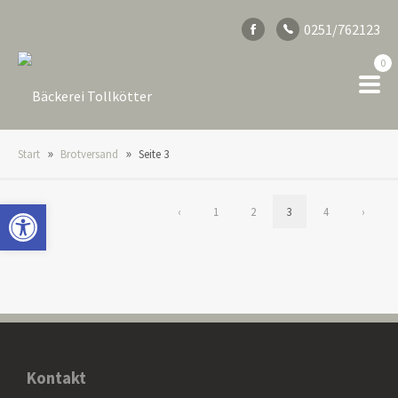
0251/762123
0
»
»
Start
Brotversand
Seite 3
Open toolbar
‹
1
2
3
4
›
Kontakt