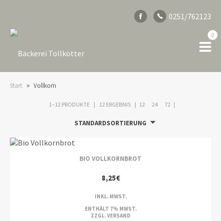
0251/762123
0
»
Start
Vollkorn
1–12 PRODUKTE
12 ERGEBNIS
12
24
72
STANDARDSORTIERUNG
BIO VOLLKORNBROT
8,25
€
INKL. MWST.
ENTHÄLT 7% MWST.
ZZGL.
VERSAND