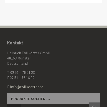
Kontakt
Heinrich Tollkötter GmbH
48163 Münster
Deutschland
T 02 51 – 76 21 23
F 02 51 – 76 16 02
E
info@tollkoetter.de
SUCHEN
NACH: