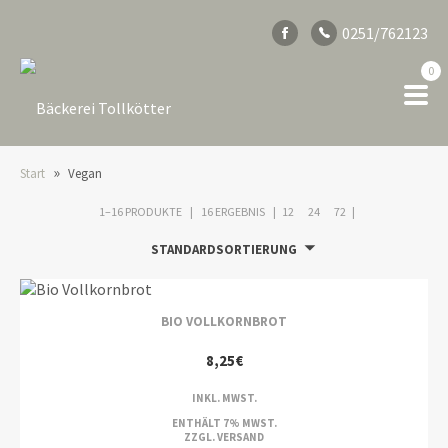
0251/762123
0
»
Start
Vegan
1–16 PRODUKTE
16 ERGEBNIS
12
24
72
STANDARDSORTIERUNG
BIO VOLLKORNBROT
8,25
€
INKL. MWST.
ENTHÄLT 7% MWST.
ZZGL.
VERSAND